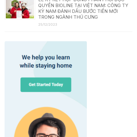
QUYỀN BIOLINE TẠI VIỆT NAM: CÔNG TY
KỲ NAM ĐÁNH DẤU BƯỚC TIẾN MỚI
TRONG NGÀNH THÚ CƯNG
25/12/2023