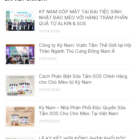
KỲ NAM GÓP MẶT TẠI ĐẠI TIỆC SINH
NHẬT ĐẢO MÈO VỚI HÀNG TRĂM PHẦN
QUÀ TỪ ALKIN & SOS
22/04/2026
Công ty Kỳ Nam: Vươn Tầm Thế Giới tại Hội
Thảo Ngành Thú Cưng Đông Nam Á
14/11/2024
Cách Phân Biệt Sữa Tắm SOS Chính Hãng
cho Chó Mèo từ Kỳ Nam
26/09/2024
Kỳ Nam – Nhà Phân Phối Độc Quyền Sữa
Tắm SOS Cho Chó Mèo Tại Việt Nam
26/09/2024
LÊ KÝ KẾT HỢP ĐỒNG PHÂN PHỐI ĐỘC