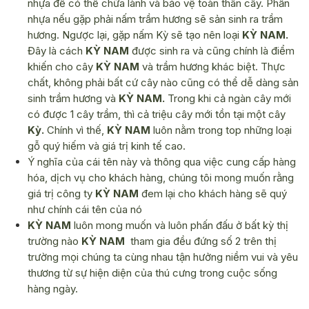
nhựa để có thể chữa lành và bảo vệ toàn thân cây. Phần
nhựa nếu gặp phải nấm trầm hương sẽ sản sinh ra trầm
hương. Ngược lại, gặp nấm Kỳ sẽ tạo nên loại
KỲ NAM.
Đây là cách
KỲ NAM
được sinh ra và cũng chính là điểm
khiến cho cây
KỲ NAM
và trầm hương khác biệt. Thực
chất, không phải bất cứ cây nào cũng có thể dễ dàng sản
sinh trầm hương và
KỲ NAM.
Trong khi cả ngàn cây mới
có được 1 cây trầm, thì cả triệu cây mới tồn tại một cây
Kỳ.
Chính vì thế,
KỲ NAM
luôn nằm trong top những loại
gỗ quý hiếm và giá trị kinh tế cao.
Ý nghĩa của cái tên này và thông qua việc cung cấp hàng
hóa, dịch vụ cho khách hàng, chúng tôi mong muốn rằng
giá trị công ty
KỲ NAM
đem lại cho khách hàng sẽ quý
như chính cái tên của nó
KỲ NAM
luôn mong muốn và luôn phấn đấu ở bất kỳ thị
trường nào
KỲ NAM
tham gia đều đứng số 2 trên thị
trường
mọi chúng ta cùng nhau tận hưởng niềm vui và yêu
thương từ sự hiện diện của thú cưng trong cuộc sống
hàng ngày.