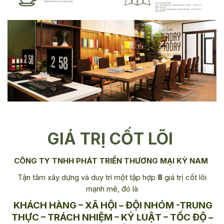
GIÁ TRỊ CỐT LÕI
CÔNG TY TNHH PHÁT TRIỂN THƯƠNG MẠI KỲ NAM
Tận tâm xây dựng và duy trì một tập hợp
8
giá trị cốt lõi
mạnh mẽ, đ
ó là
KHÁCH HÀNG
– XÃ HỘI – ĐỘI NHÓM -TRUNG
THỰC – TRÁCH NHIỆM – KỶ LUẬT – TỐC ĐỘ –