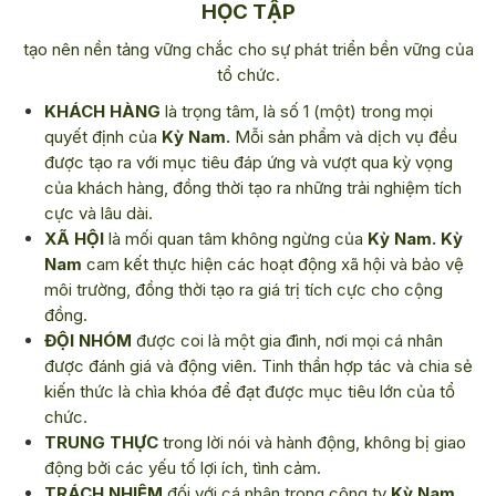
HỌC TẬP
tạo nên nền tảng vững chắc cho sự phát triển bền vững của
tổ chức.
KHÁCH HÀNG
là trọng tâm, là số 1 (một) trong mọi
quyết định của
Kỳ Nam.
Mỗi sản phẩm và dịch vụ đều
được tạo ra với mục tiêu đáp ứng và vượt qua kỳ vọng
của khách hàng, đồng thời tạo ra những trải nghiệm tích
cực và lâu dài.
XÃ HỘI
là mối quan tâm không ngừng của
Kỳ Nam. Kỳ
Nam
cam kết thực hiện các hoạt động xã hội và bảo vệ
môi trường, đồng thời tạo ra giá trị tích cực cho cộng
đồng.
ĐỘI NHÓM
được coi là một gia đình, nơi mọi cá nhân
được đánh giá và động viên. Tinh thần hợp tác và chia sẻ
kiến thức là chìa khóa để đạt được mục tiêu lớn của tổ
chức.
TRUNG THỰC
trong lời nói và hành động, không bị giao
động bởi các yếu tố lợi ích, tình cảm.
TRÁCH NHIỆM
đối với cá nhân trong công ty
Kỳ Nam