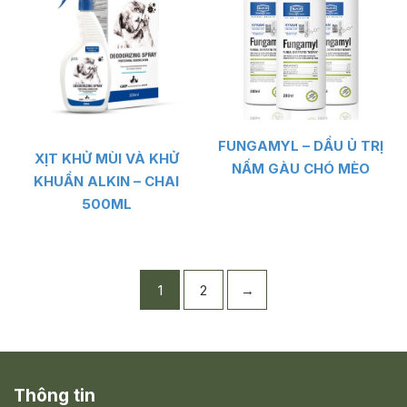
FUNGAMYL – DẦU Ủ TRỊ
XỊT KHỬ MÙI VÀ KHỬ
NẤM GÀU CHÓ MÈO
KHUẨN ALKIN – CHAI
500ML
1
2
→
Thông tin