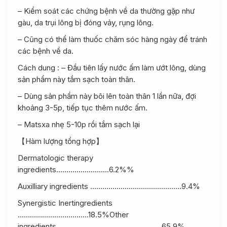
– Kiểm soát các chứng bệnh về da thường gặp như
gàu, da trụi lông bị đóng vảy, rụng lông.
– Cũng có thể làm thuốc chăm sóc hàng ngày để tránh
các bệnh về da.
Cách dung : – Đầu tiên lấy nước ấm làm ướt lông, dùng
sản phẩm này tắm sạch toàn thân.
– Dùng sản phẩm này bôi lên toàn thân 1 lần nữa, đợi
khoảng 3-5p, tiếp tục thêm nước ấm.
– Matsxa nhẹ 5-10p rồi tắm sạch lại
【Hàm lượng tổng hợp】
Dermatologic therapy
ingredients……………………..6.2%%
Auxilliary ingredients ………………………………………9.4%
Synergistic Inertingredients
……………………………..18.5%Other
ingredients…………………………………………….65.9%