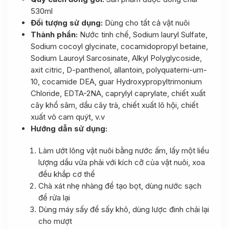
530ml
Đối tượng sử dụng:
Dùng cho tất cả vật nuôi
Thành phần:
Nước tinh chế, Sodium lauryl Sulfate,
Sodium cocoyl glycinate, cocamidopropyl betaine,
Sodium Lauroyl Sarcosinate, Alkyl Polyglycoside,
axit citric, D-panthenol, allantoin, polyquaterni-um-
10, cocamide DEA, guar Hydroxypropyltrimonium
Chloride, EDTA-2NA, caprylyl caprylate, chiết xuất
cây khổ sâm, dầu cây trà, chiết xuất lô hội, chiết
xuất vỏ cam quýt, v.v
Hướng dẫn sử dụng:
Làm ướt lông vật nuôi bằng nước ấm, lấy một liều
lượng dầu vừa phải với kích cỡ của vật nuôi, xoa
đều khắp cơ thể
Chà xát nhẹ nhàng để tạo bọt, dùng nước sạch
để rửa lại
Dùng máy sấy để sấy khô, dùng lược đinh chải lại
cho mượt