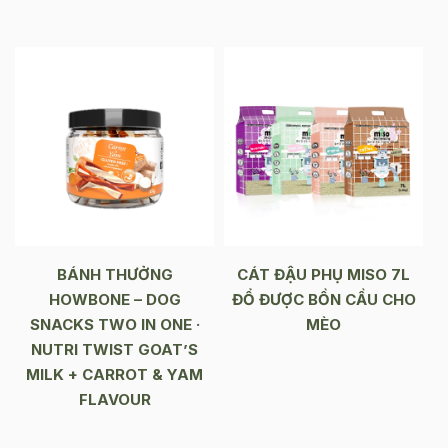
BÁNH THƯỞNG
CÁT ĐẬU PHỤ MISO 7L
HOWBONE – DOG
ĐỔ ĐƯỢC BỒN CẦU CHO
SNACKS TWO IN ONE ·
MÈO
NUTRI TWIST GOAT’S
MILK + CARROT & YAM
FLAVOUR