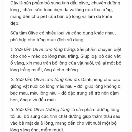
Đây là sản phẩm bổ sung tinh dầu olive_ chuyên dưỡng
lông , chăm sóc toàn diện da và lông của thú cưng,
mang đến cho pet của bạn bộ lông và làm da khỏe
đẹp.
Sữa tắm Olive có nhiều loại và công dụng khác nhau,
phù hợp cho từng mục đích sử dụng.
1. Sữa tắm Olive cho lông trắng:
Sản phẩm chuyên biệt
cho chó – mèo có lông màu trắng. Giúp loại bỏ các vết
ố vàng, xỉn màu trên bộ lông của vật nuôi, trả lại một bộ
lông trắng muốt, óng ả cho chúng.
2. Sữa tắm Olive cho lông nâu đỏ:
Dành riêng cho các
giống vật nuôi có lông màu nâu – đỏ, giúp lông không bị
bạc màu, màu lông nâu – đỏ đặc trưng sẽ trở nên đậm
hơn, óng ả và đều màu .
3. Sữa tắm Olive Dưỡng lông
: là sản phẩm dưỡng lông
tối ưu, bổ sung các tinh chất dưỡng giúp thẩm thấu sâu
vào bề mặt da & lông, mang đến cho vật nuôi một bộ
lông sáng óng, mềm mượt.