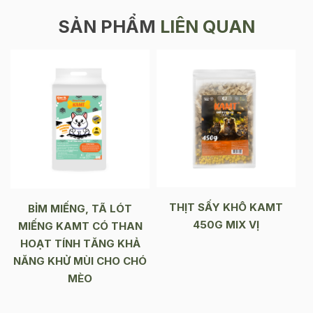
SẢN PHẨM
LIÊN QUAN
THỊT SẤY KHÔ KAMT
BỈM MIẾNG, TÃ LÓT
450G MIX VỊ
MIẾNG KAMT CÓ THAN
HOẠT TÍNH TĂNG KHẢ
NĂNG KHỬ MÙI CHO CHÓ
MÈO