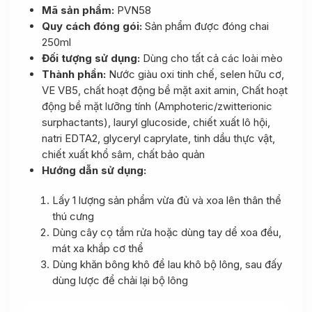
Mã sản phẩm:
PVN58
Quy cách đóng gói:
Sản phẩm được đóng chai
250ml
Đối tượng sử dụng:
Dùng cho tất cả các loài mèo
Thành phần:
Nước giàu oxi tinh chế, selen hữu cơ,
VE VB5, chất hoạt động bề mặt axit amin, Chất hoạt
động bề mặt lưỡng tính (Amphoteric/zwitterionic
surphactants), lauryl glucoside, chiết xuất lô hội,
natri EDTA2, glyceryl caprylate, tinh dầu thực vật,
chiết xuất khổ sâm, chất bảo quản
Hướng dẫn sử dụng:
Lấy 1 lượng sản phẩm vừa đủ và xoa lên thân thể
thú cưng
Dùng cây cọ tắm rửa hoặc dùng tay dể xoa đều,
mát xa khắp cơ thể
Dùng khăn bông khô để lau khô bộ lông, sau đấy
dùng lược để chải lại bộ lông