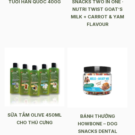
TUỔI HÀN QUỐC 400G
SNACKS TWO IN ONE ·
NUTRI TWIST GOAT’S
MILK + CARROT & YAM
FLAVOUR
SỮA TẮM OLIVE 450ML
BÁNH THƯỞNG
CHO THÚ CƯNG
HOWBONE – DOG
SNACKS DENTAL