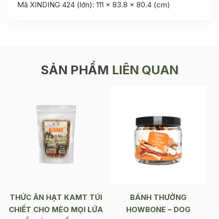
Mã XINDING 424 (lớn): 111 x 83.8 x 80.4 (cm)
SẢN PHẨM
LIÊN QUAN
THỨC ĂN HẠT KAMT TÚI
BÁNH THƯỞNG
CHIẾT CHO MÈO MỌI LỨA
HOWBONE – DOG