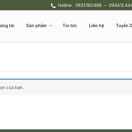
Hotline:
0833.180.888
–
0944.12.44
úng tôi
Sản phẩm
Tin tức
Liên hệ
Tuyển 
họn của bạn.