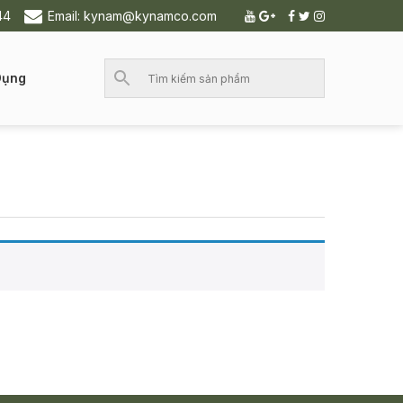
44
Email: kynam@kynamco.com
Dụng