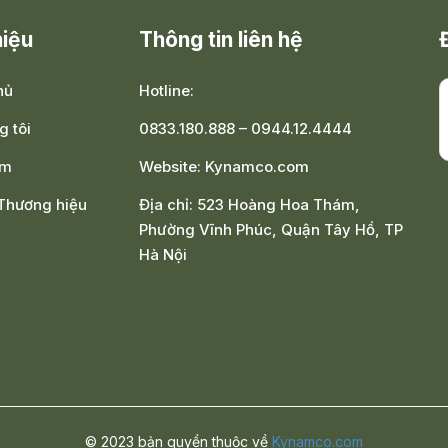
hiệu
Thông tin liên hệ
hủ
Hotline:
g tôi
0833.180.888
–
0944.12.4444
ẩm
Website:
Kynamco.com
/Thương hiệu
Địa chỉ:
523 Hoàng Hoa Thám,
Phường Vĩnh Phúc, Quận Tây Hồ, TP
Hà Nội
© 2023 bản quyền thuộc về
Kynamco.com