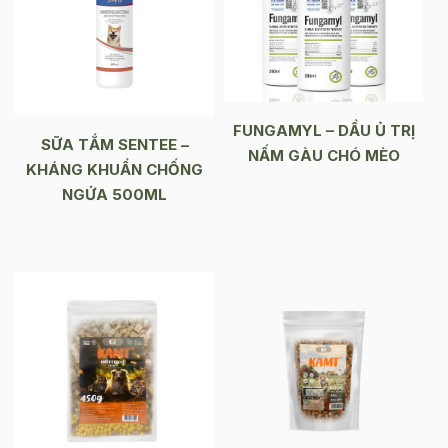
FUNGAMYL – DẦU Ủ TRỊ
SỮA TẮM SENTEE –
NẤM GÀU CHÓ MÈO
KHÁNG KHUẨN CHỐNG
NGỨA 500ML